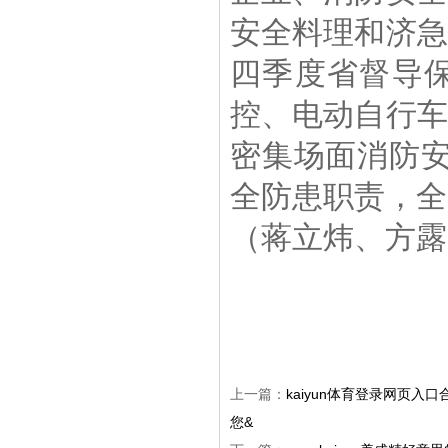
安全料理和济急
四季度省督导
控、电动自行车
密集场面消防安
全防患职责，全
（蒋立炜、方露
上一篇：
kaiyun体育登录网页入
您&