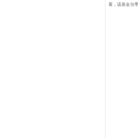
看，该基金当季