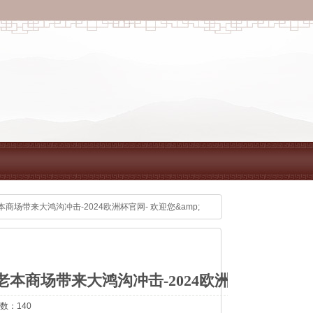
商场带来大鸿沟冲击-2024欧洲杯官网- 欢迎您&amp;
老本商场带来大鸿沟冲击-2024欧洲杯官
次数：140