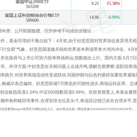
作，基金司理的不雅点如下：4月初,由于好意思国对世界加征差异理关税
不行交易”气象。好意思国滥施关税给世界老本商场带来大鸿沟冲击。4月8日
所在政府与上市公司协力惊奇商场褂讪,指数稳步上行。国内方面,5月7
市。外洋方面,中好意思在关税问题上达成共鸣,缓解交易摩擦,该阶段商场
率跳升,对世界商场流动性变成扰动,同期伊朗与以色列窒碍加重世界避险
,鲍威尔表态偏鸽、好意思联储7月降息的可能性进步,商场运转反弹。总体来看
5%,创业板指高涨2.34%,中证500指数高涨0.98%。在投资措置上,本
额申购和赎回等事件,合理安排仓位及头寸,将追踪过错已矣在合理水平,
息整理kaiyun体育官方网站全站入口，由AI算法生成（网信算备310104345710301240019号