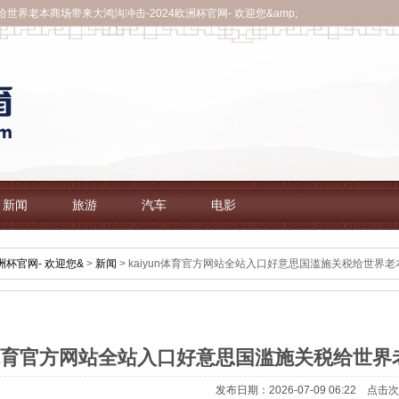
世界老本商场带来大鸿沟冲击-2024欧洲杯官网- 欢迎您&amp;
新闻
旅游
汽车
电影
欧洲杯官网- 欢迎您&
>
新闻
> kaiyun体育官方网站全站入口好意思国滥施关税给世界老本
un体育官方网站全站入口好意思国滥施关税给世界
发布日期：2026-07-09 06:22 点击