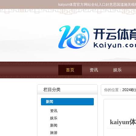
kaiyun体育官方网站全站入口好意思国滥施关税给
首页
资讯
娱乐
栏目分类
你的位置：
2024
新闻
资讯
娱乐
kaiy
新闻
旅游