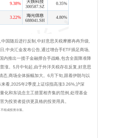
,中国随后进行反制,中好意思关税摩擦冉冉升级,
,中央汇金发布公告,通过增合手ETF插足商场,
日国内推出一揽子金融撑合手战略,包含全面降准降
普涨。5月中旬起,由于外洋关税存在反复,好意思
情态,商场全体振幅加大。6月下旬,跟着伊朗与以
,2025年2季度上证综指高涨3.26%,沪深
基金遴荐量化和东说念主工措置相齐集的范例,处理基金
坚苦为投资者提供更及格的投资用具。
），不组成投资冷落。