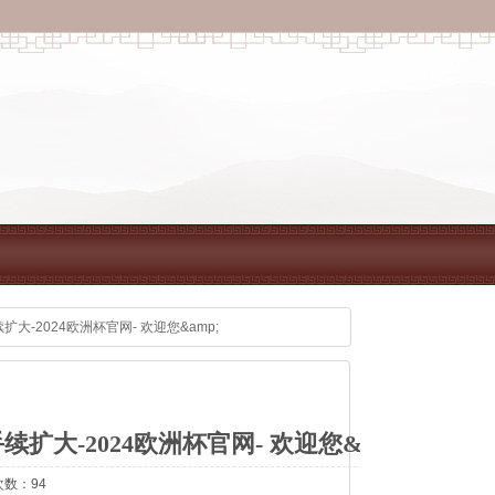
-2024欧洲杯官网- 欢迎您&amp;
大-2024欧洲杯官网- 欢迎您&amp;
次数：94