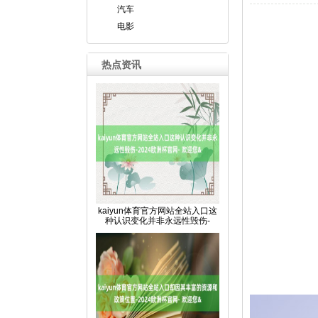
汽车
电影
热点资讯
kaiyun体育官方网站全站入口这
种认识变化并非永远性毁伤-