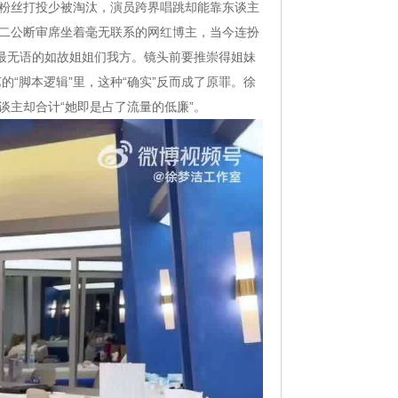
为粉丝打投少被淘汰，演员跨界唱跳却能靠东谈主
，二公断审席坐着毫无联系的网红博主，当今连扮
 最无语的如故姐姐们我方。镜头前要推崇得姐妹
“脚本逻辑”里，这种“确实”反而成了原罪。徐
谈主却合计“她即是占了流量的低廉”。