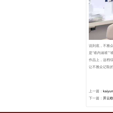
说到底，不雅
是“谁内涵谁”
作品上，这档综
让不雅众记取
上一篇：
kai
下一篇：
开云欧