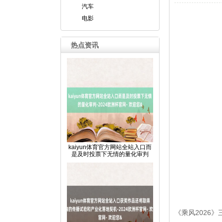
汽车
电影
热点资讯
kaiyun体育官方网站全站入口而
是及时投票下无情的量化审判
《乘风2026