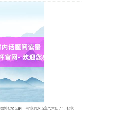
在微博批驳区的一句“我的东谈主气太低了”，把我