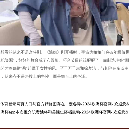
众想看的从来不是宫斗剧。《浪姐》刚开播时，宇宙为姐姐们突破年级偏
“谁抢资源”，好好的舞台成了布景板。巧合节目组该醒醒了：靠制造冲突
艺才略确凿“乘”起属于女性的风。至于万千惠和徐梦洁，与其陷在东谈
的，从来齐不是热搜上的争吵，而是舞台上的色泽。
yun体育登录网页入口与官方精修图存在一定各异-2024欧洲杯官网- 欢迎您&
洲杯app本次推介职责她将和吴慷仁搭档鼓动-2024欧洲杯官网- 欢迎您&