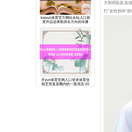
方和同队队友
打“女性协作”
kaiyun体育官方网站全站入口获
奖作品还将取得全方向的传播
开yun体育官网入口登录体育张
柏芝简直是圈内的一股清流-20