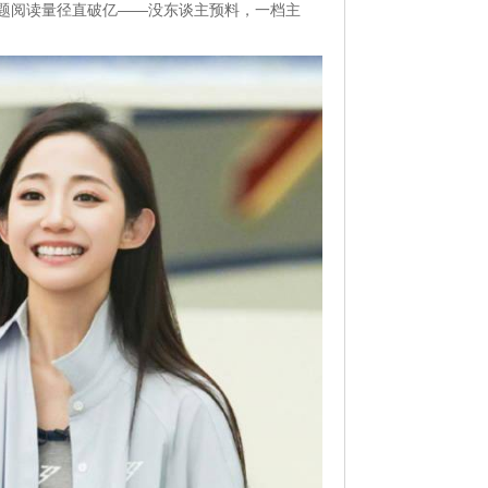
题阅读量径直破亿——没东谈主预料，一档主