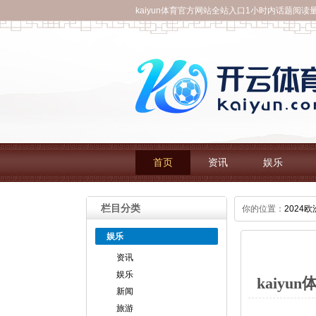
kaiyun体育官方网站全站入口1小时内话题阅读量
首页
资讯
娱乐
栏目分类
你的位置：
2024
娱乐
资讯
娱乐
kaiy
新闻
旅游