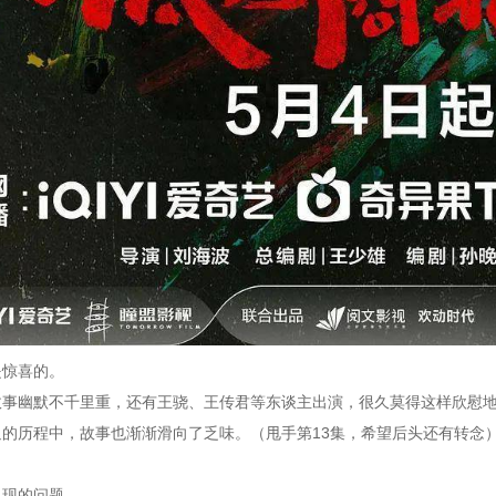
是惊喜的。
故事幽默不千里重，还有王骁、王传君等东谈主出演，很久莫得这样欣慰
的历程中，故事也渐渐滑向了乏味。（甩手第13集，希望后头还有转念
出现的问题。