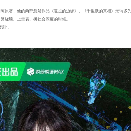
。
金陈原著，他的两部悬疑作品《遮拦的边缘》、《千里默的真相》无谓多
纷繁烧脑、上圭表、拼社会深度的时候。
案剧”。