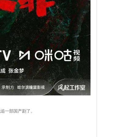
地追一部国产剧了。
）