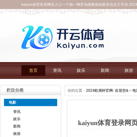
kaiyun体育登录网页入口一个独一网罗动画教悔的新东说念主导演-2024
首页
资讯
娱乐
新闻
旅游
栏目分类
你的位置：
2024欧洲杯官网- 欢迎您&
>
电
电影
资讯
娱乐
kaiyun体育登录
新闻
旅游