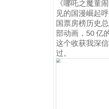
《哪吒之魔童闹
见的国漫崛起呼
国票房榜历史总
部动画，50 
这个收获我深信
过。