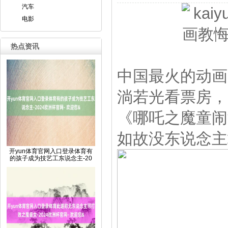
汽车
电影
热点资讯
中国最火的动画
淌若光看票房，
《哪吒之魔童闹
如故没东说念主
开yun体育官网入口登录体育有
的孩子成为技艺工东说念主-20