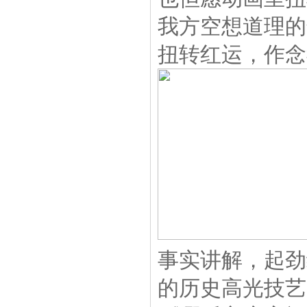
我方空想道理的
扭转红运，作念
事实讲解，起劲
的历史高光技艺