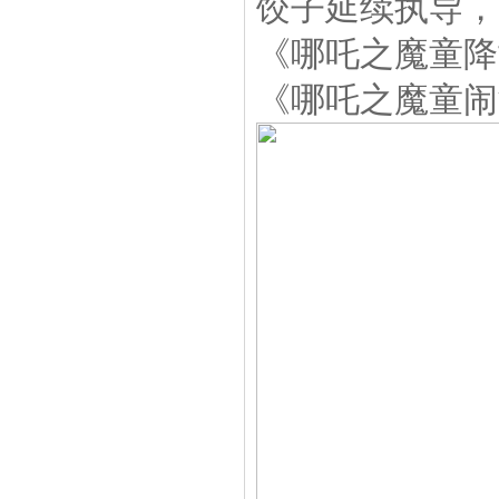
饺子延续执导，
《哪吒之魔童降
《哪吒之魔童闹