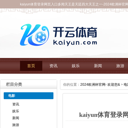
kaiyun体育登录网页入口多闻天王是天廷四大天王之一-2024欧洲杯官网-
首页
资讯
娱乐
新闻
旅游
栏目分类
你的位置：
2024欧洲杯官网- 欢迎您&
>
电
电影
资讯
娱乐
kaiyun体育登
新闻
旅游