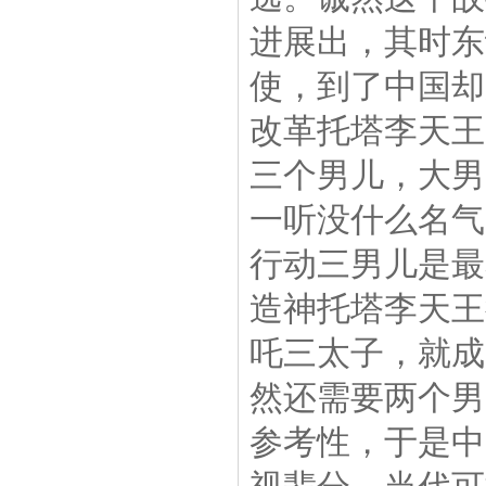
进展出，其时东
使，到了中国却
改革托塔李天王
三个男儿，大男
一听没什么名气
行动三男儿是最
造神托塔李天王
吒三太子，就成
然还需要两个男
参考性，于是中