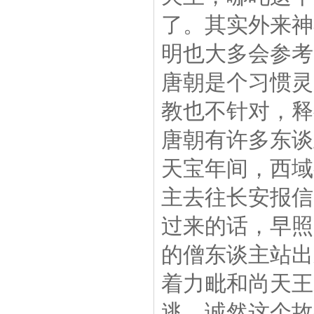
了。其实外来神
明也大多会参考
唐朝是个习惯灵
教也不针对，释
唐朝有许多东谈
天宝年间，西域
主去往长安报信
过来的话，早照
的僧东谈主站出
着力毗和尚天王
逃。诚然这个故